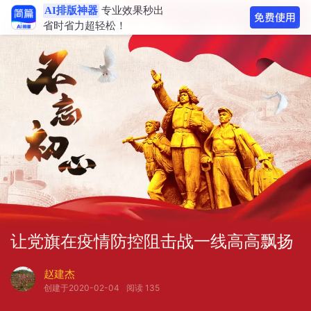
AI排版神器
专业效果秒出
省时省力超轻松！
让党旗在疫情防控阻击战一线高高飘扬
赵建杰
创建于2020-02-04
阅读 135