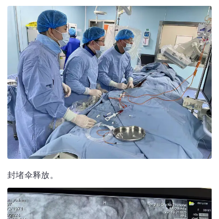
封堵伞释放。