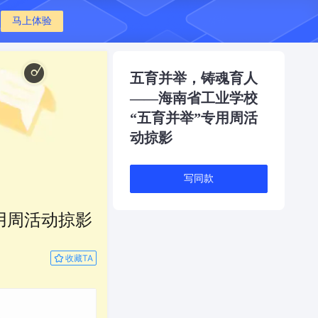
马上体验
 Campus
青葱校园 - Green Campus
五育并举，铸魂育人
——海南省工业学校
“五育并举”专用周活
动掠影
写同款
用周活动掠影
收藏TA