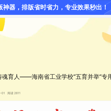
版神器
，排版省时省力
，专业效果秒出！
青葱校园 - Green
铸魂育人——海南省工业学校“五育并举”专
-01
阅读 2611