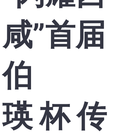
咸”首届
伯
瑛 杯 传