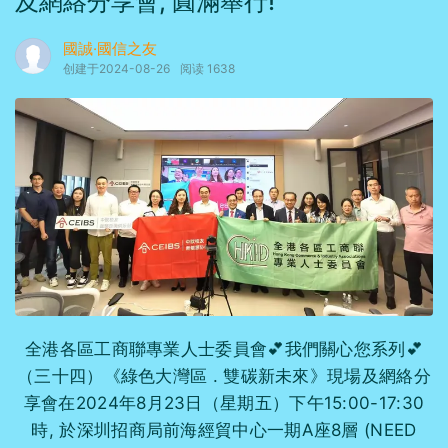
及網絡分享會, 圓滿舉行!
國誠·國信之友
创建于2024-08-26
阅读 1638
全港各區工商聯專業人士委員會💕我們關心您系列💕
（三十四）《綠色大灣區 . 雙碳新未來》現場及網絡分
享會在2024年8月23日（星期五）下午15:00-17:30
時, 於深圳招商局前海經貿中心一期A座8層 (NEED