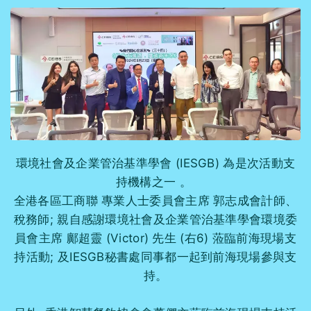
環境社會及企業管治基準學會 (IESGB) 為是次活動支
持機構之一 。
全港各區工商聯 專業人士委員會主席 郭志成會計師、
稅務師; 親自感謝環境社會及企業管治基準學會環境委
員會主席 鄺超靈 (Victor) 先生 (右6) 蒞臨前海現場支
持活動; 及IESGB秘書處同事都一起到前海現場參與支
持。