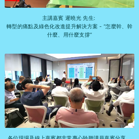
主講嘉賓 遲曉光 先生:
轉型的痛點及綠色化改進提升解決方案 - “怎麼幹、幹
什麼、用什麼支撐”
各位現場及線上嘉賓都非常專心聆聽講員嘉賓分享。