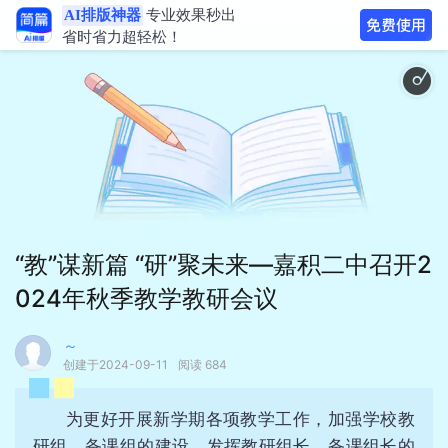
AI排版神器
专业效果秒出
省时省力超轻松！
动感欢乐叮叮当
“教”谋新篇 “研”聚未来—嘉积二中召开2
024年秋季教学教研会议
～
创建于2024-09-11
阅读 684
为更好开展新学期各项教学工作，加强学校教
研组、备课组的建设，发挥教研组长、备课组长的