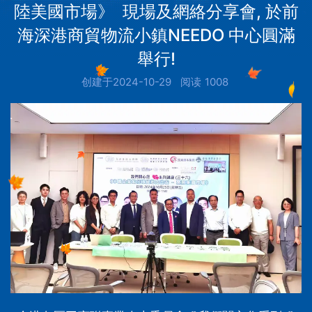
陸美國市場》 現場及網絡分享會, 於前
海深港商貿物流小鎮NEEDO 中心圓滿
舉行!
创建于2024-10-29
阅读
1008