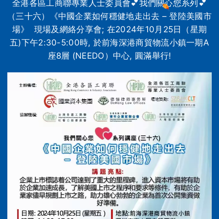
全港各區工商聯專業人士委員會💕我們關心您系列💕
（三十六）《中國企業如何穩健地走出去 – 登陸美國市
場》 現場及網絡分享會; 在2024年10月25日（星期
五)下午2:30-5:00時, 於前海深港商貿物流小鎮一期A
座8層 (NEEDO）中心, 圓滿舉行!