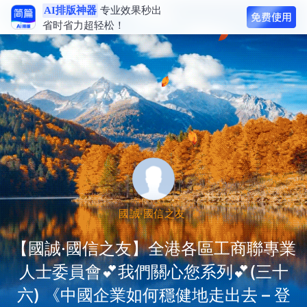
AI排版神器
专业效果秒出
省时省力超轻松！
國誠·國信之友
【國誠·國信之友】全港各區工商聯專業
人士委員會💕我們關心您系列💕(三十
六) 《中國企業如何穩健地走出去 – 登