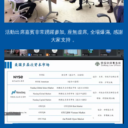
活動出席嘉賓非常踴躍參加, 座無虛席, 全場爆滿, 感謝
大家支持 。