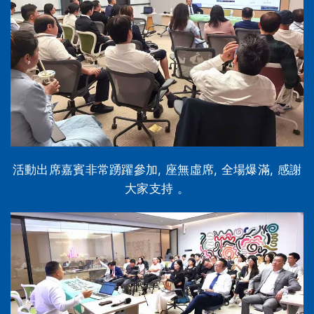
活動出席嘉賓非常踴躍參加, 座無虛席, 全場爆滿, 感謝
大家支持 。