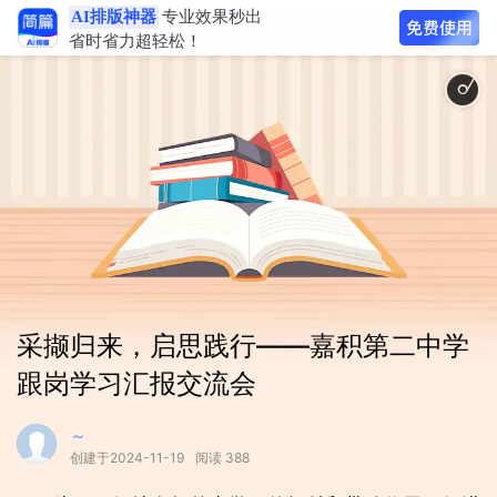
AI排版神器
专业效果秒出
省时省力超轻松！
开心的校园 - H
采撷归来，启思践行——嘉积第二中学
跟岗学习汇报交流会
～
创建于2024-11-19
阅读 388