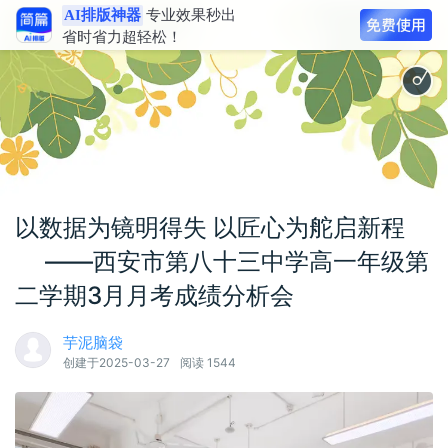
AI排版神器
专业效果秒出
省时省力超轻松！
数
产
宣
以数据为镜明得失 以匠心为舵启新程
‍ ——西安市第八十三中学高一年级第
二学期3月月考成绩分析会
芋泥脑袋
创建于2025-03-27
阅读 1544