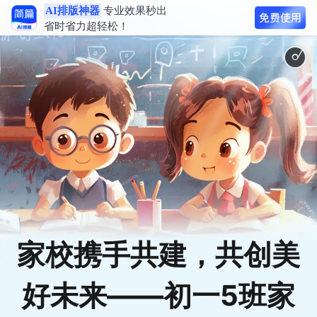
AI排版神器
专业效果秒出
省时省力超轻松！
小
舞
家校携手共建，共创美
好未来——初一5班家