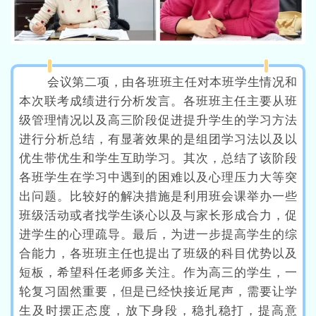
会议第二项，由各班班主任对本班学生情况和
本次联考成绩进行分析发言。各班班主任主要从班
级管理情况以及高三阶段促进提升学生的学习方法
进行分析总结，有显著效果的是组团学习法以及以
优生带优生和学生互助学习。其次，总结了该阶段
各班学生在学习中遇到的困难以及心理压力大等突
出问题。比较好的解决措施是利用班会课举办一些
班级活动或者找学生谈心以及与家长形成合力，促
进学生的心理疏导。最后，为进一步提高学生的综
合能力，各班班主任也提出了班级的科目优势以及
短板，希望科任老师多关注。作为高三的学生，一
轮复习固然重要，但是已经快接近尾声，需要让学
生及时摆正态度，放下身段，稳扎稳打，提高意