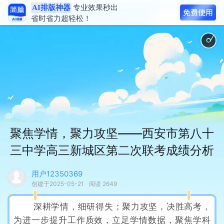
AI排版神器
专业效果秒出
省时省力超轻松！
夏
夏
聚焦学情，聚力攻坚——西安市第八十
三中学高三新城区第二次联考成绩分析
用户12350369
创建于2025-05-21
阅读 2649
深耕学情，细研得失；聚力攻坚，决胜高考，
为进一步提升工作质效，立足学情数据，聚焦学科