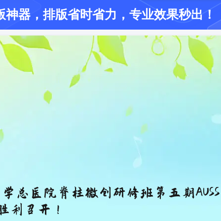
版神器
，排版省时省力
，专业效果秒出！
学总医院脊柱微创研修班第五期AUS
胜利召开！