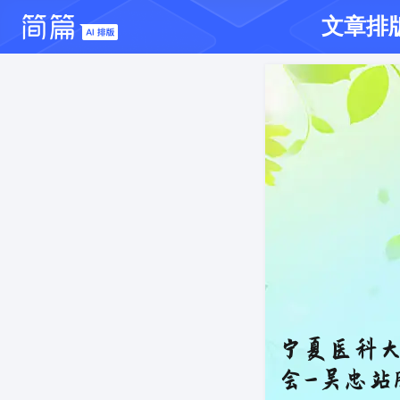
文章排
宁夏医科大
会-吴忠站