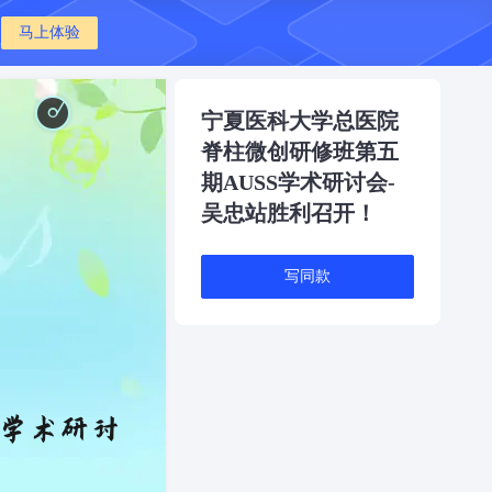
马上体验
开心的校园 - Happy campus
开心的校园 - Happy campus
宁夏医科大学总医院
脊柱微创研修班第五
期AUSS学术研讨会-
吴忠站胜利召开！
写同款
S学术研讨