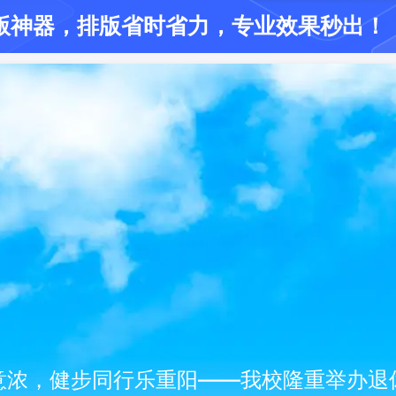
版神器
，排版省时省力
，专业效果秒出！
意浓，健步同行乐重阳——我校隆重举办退