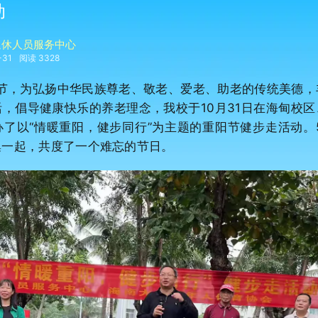
动
退休人员服务中心
-31
阅读 3328
为弘扬中华民族尊老、敬老、爱老、助老的传统美德，
，倡导健康快乐的养老理念，我校于10月31日在海甸校
了以“情暖重阳，健步同行”为主题的重阳节健步走活动。
集一起，共度了一个难忘的节日。