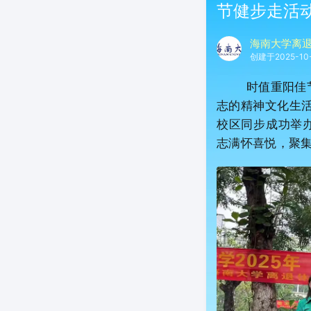
节健步走活
海南大学离
创建于2025-10
时值重阳佳节，
志的精神文化生活
校区同步成功举办
志满怀喜悦，聚