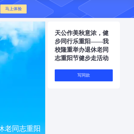
马上体验
天公作美秋意浓，健
步同行乐重阳——我
校隆重举办退休老同
志重阳节健步走活动
写同款
休老同志重阳