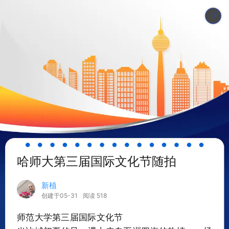
200632213556
哈师大第三届国际文化节随拍
新植
创建于05-31
阅读 518
师范大学第三届国际文化节