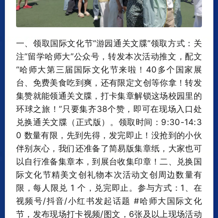
一、领取国际文化节“游园通关文牒”领取方式：关
注“留学哈师大”公众号，转发本次活动推文，配文
“哈师大第三届国际文化节来啦！40多个国家展
台、免费美食吃到爽，还有限定文创等你拿！转发
集赞就能领通关文牒，打卡集章解锁这场校园里的
环球之旅！”只要集齐38个赞，即可在现场入口处
兑换通关文牒（正式版）。领取时间：9:30-14:3
0 数量有限，先到先得，发完即止！没抢到的小伙
伴别灰心，我们还准备了简易版集章纸，大家也可
以自行准备集章本，到展台收集印章！二、兑换国
际文化节精美文创礼物本次活动文创周边数量有
限，每人限兑 1 个，兑完即止。参与方式：1、在
视频号/抖音/小红书发起话题 #哈师大国际文化
节，发布现场打卡视频/图文，6张及以上现场活动