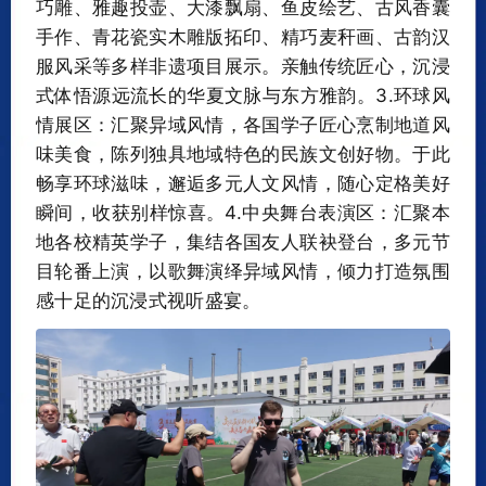
巧雕、雅趣投壶、大漆飘扇、鱼皮绘艺、古风香囊
手作、青花瓷实木雕版拓印、精巧麦秆画、古韵汉
服风采等多样非遗项目展示。亲触传统匠心，沉浸
式体悟源远流长的华夏文脉与东方雅韵。3.环球风
情展区：汇聚异域风情，各国学子匠心烹制地道风
味美食，陈列独具地域特色的民族文创好物。于此
畅享环球滋味，邂逅多元人文风情，随心定格美好
瞬间，收获别样惊喜。4.中央舞台表演区：汇聚本
地各校精英学子，集结各国友人联袂登台，多元节
目轮番上演，以歌舞演绎异域风情，倾力打造氛围
感十足的沉浸式视听盛宴。‍