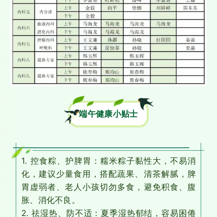
端午健康小贴士
1. 控食粽、护脾胃：糯米粽子黏性大，不易消
化，建议少量食用，搭配蔬果、清茶解腻，脾
胃虚弱者、老人小孩切勿多食，避免积食、腹
胀、消化不良。
​2. 祛湿热、防不适：夏季湿热郁结，容易困倦