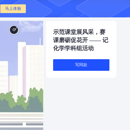
马上体验
热情
示范课堂展风采，赛
与梦
课磨砺促花开 —— 记
化学学科组活动
想
写同款