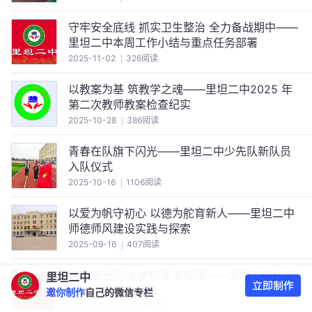
守牢安全底线 抓实卫生整治 全力备战期中——
里坦二中本周工作小结与重点任务部署
2025-11-02
326阅读
以教案为基 筑教学之魂——里坦二中2025 年
第二次教师教案检查纪实
2025-10-28
386阅读
青春在队旗下闪光——里坦二中少先队新队员
入队仪式
2025-10-16
1106阅读
以爱为帆守初心 以德为舵育新人——里坦二中
师德师风建设实践与探索
2025-09-16
407阅读
筑牢安全防线 护航平安校园——里坦二中扎实
里坦二中
推进校园安全工作
邀你制作
自己的微信专栏
2025-06-30
1711阅读