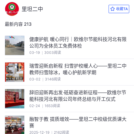
里坦二中
收藏TA
最新内容
213
健康护航 暖心同行｜欧维尔节能科技河北有限
公司为全体员工免费体检
03-19
3003阅读
瑞雪迎新启新程 扫雪护校暖人心——里坦二中
教师扫雪除冰，暖心护航新学期
03-02
3146阅读
辞旧迎新再出发·砥砺奋进新征程——欧维尔节
能科技河北有限公司年终总结与开工仪式
02-24
1653阅读
融智于教 提质增效——里坦二中校级优质课大
赛
2025-12-19
2162阅读