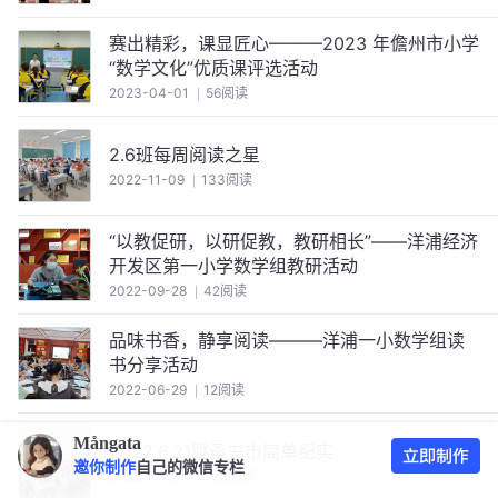
赛出精彩，课显匠心———2023 年儋州市小学
“数学文化”优质课评选活动
2023-04-01
56阅读
2.6班每周阅读之星
2022-11-09
133阅读
“以教促研，以研促教，教研相长”——洋浦经济
开发区第一小学数学组教研活动
2022-09-28
42阅读
品味书香，静享阅读———洋浦一小数学组读
书分享活动
2022-06-29
12阅读
Mångata
2022.6.21跳蚤书市简单纪实
邀你制作
自己的微信专栏
2022-06-21
338阅读