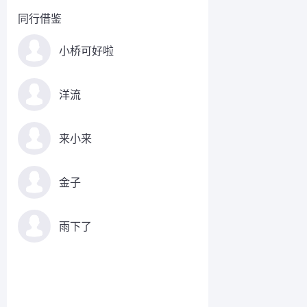
同行借鉴
小桥可好啦
洋流
来小来
金子
雨下了