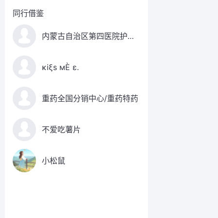
同行借鉴
内蒙古自治区第四医院护理部
κiξs мÈ ε.
重药全国分销中心/重药特药
不爱吃薯片
小松鼠