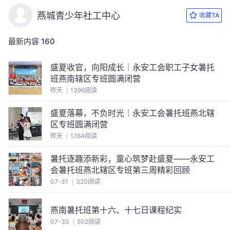
燕城青少年社工中心
收藏TA
最新内容
160
盛夏收官，向阳成长｜永安工会职工子女暑托
班燕南辖区专班圆满闭营
昨天
1396阅读
盛夏落幕，不负时光｜永安工会暑托班燕北辖
区专班圆满闭营
昨天
1764阅读
暑托逐趣添新彩，童心筑梦赴盛夏——永安工
会暑托班燕北辖区专班第三周精彩回顾
07-31
320阅读
燕南暑托班第十六、十七日课程纪实
07-30
502阅读