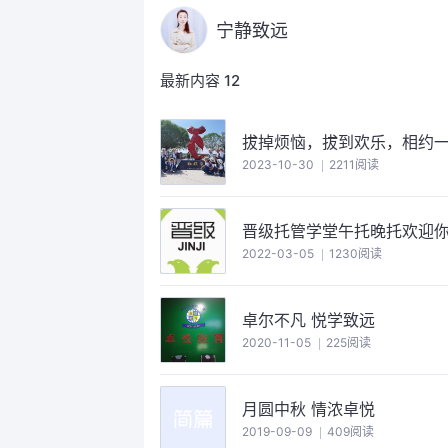
宁静致远
最新内容
12
拔掉烦恼，拔到欢乐，相约一起
2023-10-30
2211阅读
晋级托管学堂午托晚托欢迎
2022-03-05
1230阅读
卓尔不凡 悦学致远
2020-11-05
225阅读
月圆中秋 情浓卓悦
2019-09-09
409阅读