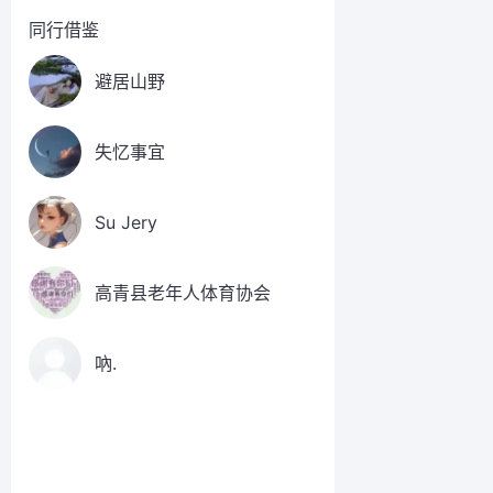
同行借鉴
避居山野
失忆事宜
Su Jery
高青县老年人体育协会
吶.