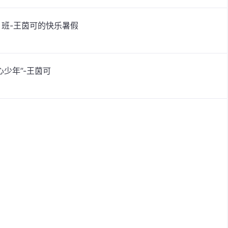
）班-王茵可的快乐暑假
少年”-王茵可