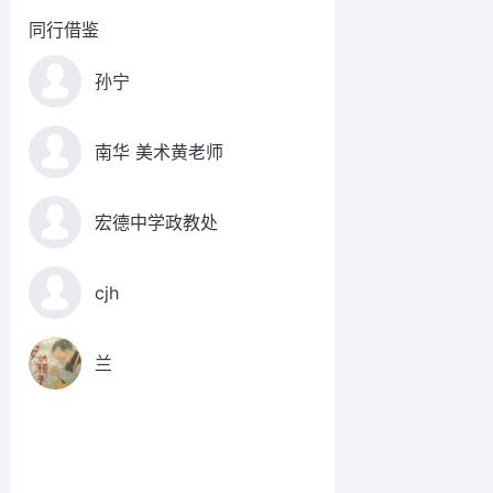
同行借鉴
孙宁
南华 美术黄老师
宏德中学政教处
cjh
兰