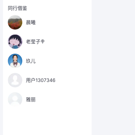
同行借鉴
晨曦
老莹子🍭
玖儿
用户1307346
雅丽