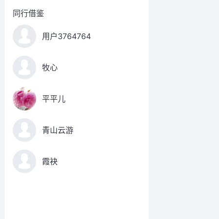
同行借鉴
用户3764764
牧心
平平儿
青山云游
霞袂