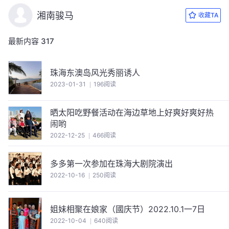
湘南骏马
收藏TA
最新内容
317
珠海东澳岛风光秀丽诱人
2023-01-31
196阅读
晒太阳吃野餐活动在海边草地上好爽好爽好热
闹哟
2022-12-25
466阅读
多多第一次参加在珠海大剧院演出
2022-10-16
250阅读
姐妹相聚在娘家（國庆节）2022.10.1一7日
2022-10-04
640阅读