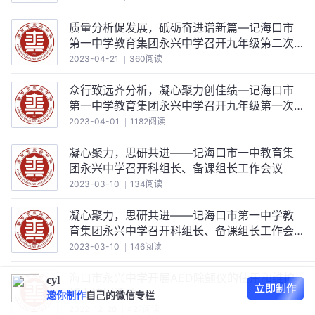
质量分析促发展，砥砺奋进谱新篇—记海口市
第一中学教育集团永兴中学召开九年级第二次
模拟考试质量分析会。
2023-04-21
360阅读
众行致远齐分析，凝心聚力创佳绩—记海口市
第一中学教育集团永兴中学召开九年级第一次
模拟考试质量分析会。
2023-04-01
1182阅读
凝心聚力，思研共进——记海口市一中教育集
团永兴中学召开科组长、备课组长工作会议
2023-03-10
134阅读
凝心聚力，思研共进——记海口市第一中学教
育集团永兴中学召开科组长、备课组长工作会
议
2023-03-10
146阅读
海口市永兴中学开展AED除颤仪的使用和维护
cyl
线上培训活动
邀你制作
自己的微信专栏
2022-12-28
427阅读