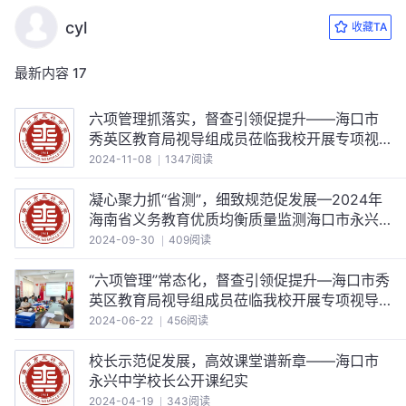
cyl
收藏TA
最新内容
17
六项管理抓落实，督查引领促提升——海口市
秀英区教育局视导组成员莅临我校开展专项视
导工作
2024-11-08
1347阅读
凝心聚力抓“省测”，细致规范促发展—2024年
海南省义务教育优质均衡质量监测海口市永兴
中学工作纪实
2024-09-30
409阅读
“六项管理”常态化，督查引领促提升—海口市秀
英区教育局视导组成员莅临我校开展专项视导
工作
2024-06-22
456阅读
校长示范促发展，高效课堂谱新章——海口市
永兴中学校长公开课纪实
2024-04-19
343阅读