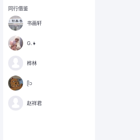
同行借鉴
书画轩
G.👧
桦林
ᥫᩣ
赵祥君