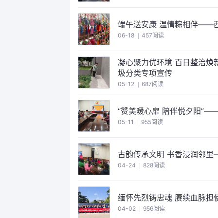
端午送安康 温情粽相伴——
06-18
457阅读
凝心聚力优环境 百日整治焕
圾分类专项宣传
05-12
687阅读
“赞美暖心扉 陪伴悦夕阳”
05-11
955阅读
古韵传承文明 书香浸润邻里
04-24
828阅读
缅怀先烈铸忠魂 赓续血脉担
04-02
956阅读