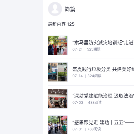
简篇
最新内容
125
“索马里防灾减灾培训班”走
07-21
525阅读
盛夏践行垃圾分类 共建美好
07-14
324阅读
“深耕党建赋能治理 汲取法
07-03
488阅读
“感恩跟党走 建功十五五”—
07-01
768阅读