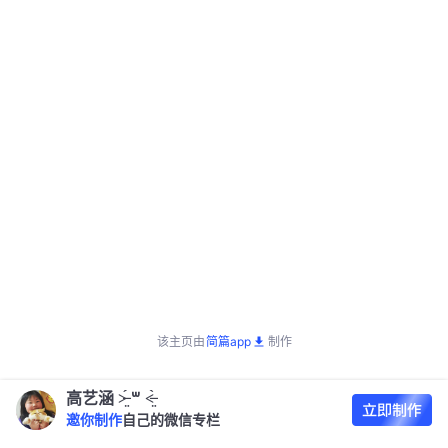
该主页由
简篇app
制作
高艺涵 ˃̶̤́ ꒳ ˂̶̤̀
邀你制作
自己的微信专栏