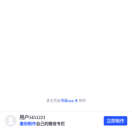
该主页由
简篇app
制作
用户5451221
邀你制作
自己的微信专栏