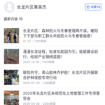
长龙片区黄英杰
收藏TA
最新内容
10
长龙片区：森林防火与冬春管理两不误，暖阳
下干部与职工群众共绘防火与冬春管画卷！
01-27
1761阅读
漫漫长龙征程，标准化胶园为引；砥砺建设前
行，绘就产业锦绣蓝图！
2025-12-19
1743阅读
联防共守，青山胶林齐护航！长龙片区开展联
合护林保胶专项行动
2025-07-30
1269阅读
2025年长龙片区未规范化土地管理工作专项督
导会
2025-05-28
2244阅读