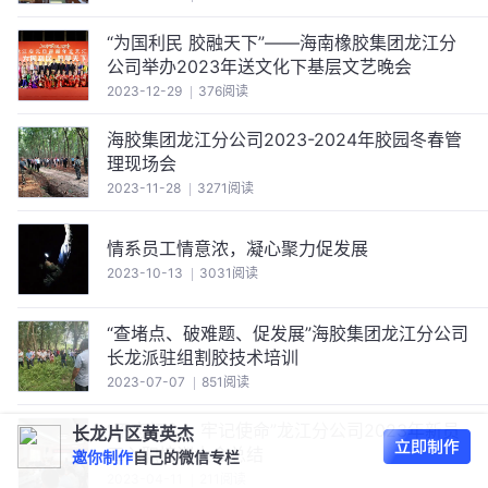
“为国利民 胶融天下”——海南橡胶集团龙江分
公司举办2023年送文化下基层文艺晚会
2023-12-29
376阅读
海胶集团龙江分公司2023-2024年胶园冬春管
理现场会
2023-11-28
3271阅读
情系员工情意浓，凝心聚力促发展
2023-10-13
3031阅读
“查堵点、破难题、促发展”海胶集团龙江分公司
长龙派驻组割胶技术培训
2023-07-07
851阅读
“不忘初心，牢记使命”龙江分公司2023年新员
长龙片区黄英杰
工入职培训大会总结
邀你制作
自己的微信专栏
2023-04-11
211阅读