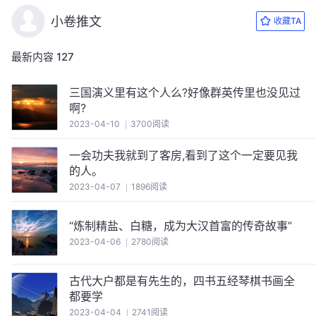
小卷推文
收藏TA
最新内容
127
三国演义里有这个人么?好像群英传里也没见过
啊?
2023-04-10
3700阅读
一会功夫我就到了客房,看到了这个一定要见我
的人。
2023-04-07
1896阅读
“炼制精盐、白糖，成为大汉首富的传奇故事”
2023-04-06
2780阅读
古代大户都是有先生的，四书五经琴棋书画全
都要学
2023-04-04
2741阅读