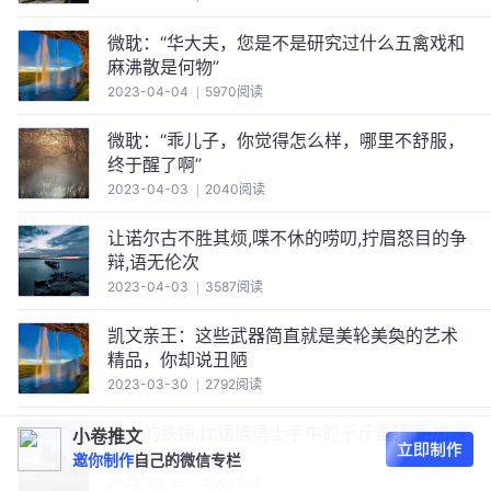
微耽：“华大夫，您是不是研究过什么五禽戏和
麻沸散是何物”
2023-04-04
5970阅读
微耽：“乖儿子，你觉得怎么样，哪里不舒服，
终于醒了啊”
2023-04-03
2040阅读
让诺尔古不胜其烦,喋不休的唠叨,拧眉怒目的争
辩,语无伦次
2023-04-03
3587阅读
凯文亲王：这些武器简直就是美轮美奐的艺术
精品，你却说丑陋
2023-03-30
2792阅读
矮人的铁锤,比猛族勇士手中的千斤重锤,更加具
小卷推文
有威胁吗
邀你制作
自己的微信专栏
2023-03-29
2004阅读