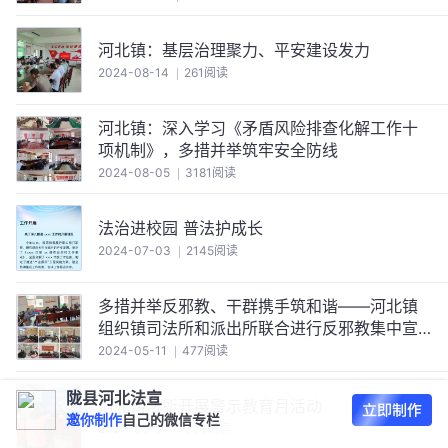
河北镇：基层治理聚力、平安建设发力
2024-08-14
261阅读
河北镇：深入学习《矛盾风险排查化解工作十
项机制》，多措并举筑牢安全防线
2024-08-05
3181阅读
法治进校园 普法护成长
2024-07-03
2145阅读
多措并举反邪教、干群携手筑和谐——河北镇
组织镇司法所和派出所联合进行反邪教集中宣
传教育
2024-05-11
477阅读
陇县河北法宣
河北司法所开展警示教育月活动
邀你制作
自己的微信专栏
2024-05-07
355阅读