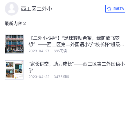
西工区二外小
收藏TA
最新内容
2
【二外小·课程】“足球转动希望，绿荫放飞梦
想〞——西工区第二外国语小学“校长杯”班级足
球联赛开赛纪实
2023-04-27
685阅读
“家长讲堂，助力成长”——西工区第二外国语小
学
2023-04-22
3475阅读