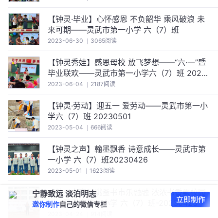
【钟灵·毕业】心怀感恩 不负韶华 乘风破浪 未
来可期——灵武市第一小学 六（7）班
2023-06-30
3065阅读
【钟灵秀娃】感恩母校 放飞梦想——“六·一”暨
毕业联欢——灵武市第一小学六（7）班 2023
0601
2023-06-04
2187阅读
【钟灵·劳动】迎五一 爱劳动——灵武市第一小
学六（7）班 20230501
2023-05-04
666阅读
【钟灵之声】翰墨飘香 诗意成长——灵武市第
一小学 六（7）班20230426
2023-05-01
1623阅读
【钟灵之声】跳蚤书市乐融融 浓浓书香飘校园
宁静致远 淡泊明志
——灵武市第一小学 六（7）班-20230423
邀你制作
自己的微信专栏
2023-04-24
914阅读