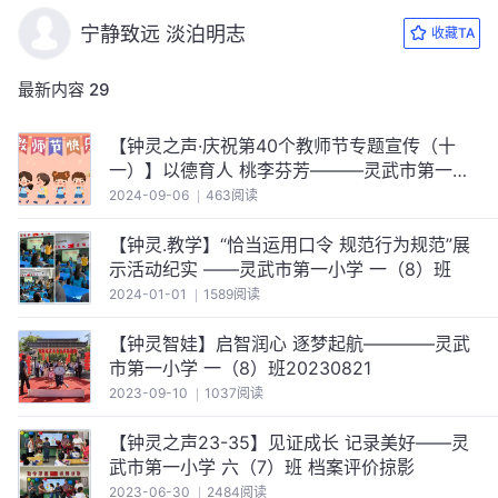
宁静致远 淡泊明志
收藏TA
最新内容
29
【钟灵之声·庆祝第40个教师节专题宣传（十
一）】以德育人 桃李芬芳———灵武市第一小
学“师德标兵”孙黛霞老师的先进事迹
2024-09-06
463阅读
【钟灵.教学】“恰当运用口令 规范行为规范”展
示活动纪实 ——灵武市第一小学 一（8）班
2024-01-01
1589阅读
【钟灵智娃】启智润心 逐梦起航————灵武
市第一小学 一（8）班20230821
2023-09-10
1037阅读
【钟灵之声23-35】见证成长 记录美好——灵
武市第一小学 六（7）班 档案评价掠影
2023-06-30
2484阅读