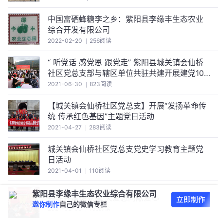
中国富硒蜂糖李之乡：紫阳县李缘丰生态农业
综合开发有限公司
2022-02-20
256阅读
“ 听党话 感党恩 跟党走” 紫阳县城关镇会仙桥
社区党总支部与辖区单位共驻共建开展建党100
周年庆祝活动
2021-06-30
823阅读
【城关镇会仙桥社区党总支】开展“发扬革命传
统 传承红色基因”主题党日活动
2021-04-27
283阅读
城关镇会仙桥社区党总支党史学习教育主题党
日活动
2021-04-01
110阅读
紫阳县李缘丰生态农业综合有限公司
共驻共建促党建 关爱慰问献爱心
邀你制作
自己的微信专栏
2021-02-05
155阅读