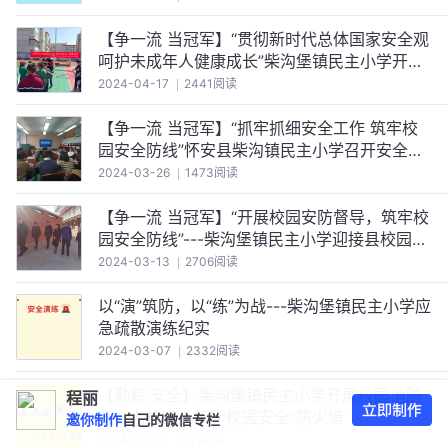
【争一流 当冠军】“贯彻新时代总体国家安全观
呵护未成年人健康成长”柴沟堡镇民主小学开展
《未成年人网络保护条例》学习宣传活动
2024-04-17
2441阅读
【争一流 当冠军】“抓牢抓细安全工作 筑牢校
园安全防线”怀安县柴沟镇民主小学召开安全工
作推进会
2024-03-26
1473阅读
【争一流 当冠军】“开展校园安防督导，筑牢校
园安全防线”---柴沟堡镇民主小学迎接县校园安
全督导组检查工作
2024-03-13
2706阅读
以“演”筑防，以“练”为战---柴沟堡镇民主小学应
急疏散演练纪实
2024-03-07
2332阅读
【勤毅·安全】柴沟堡镇民主小学开展校园消防
程丽
安全大检查，筑牢校园安全“防火墙”
邀你制作
自己的微信专栏
2024-01-22
111阅读