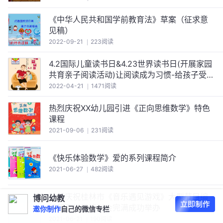
《中华人民共和国学前教育法》草案（征求意
见稿）
2022-09-21
223阅读
4.2国际儿童读书日&4.23世界读书日(开展家园
共育亲子阅读活动)让阅读成为习惯-给孩子受益
终生
2022-04-21
1471阅读
热烈庆祝XX幼儿园引进《正向思维数学》特色
课程
2021-09-06
231阅读
《快乐体验数学》爱的系列课程简介
2021-06-27
482阅读
热烈庆祝桂林市《音乐遇见游戏》大型节目编
博问幼教
排展演指导培训会完满成功举办
邀你制作
自己的微信专栏
2021-06-21
190阅读