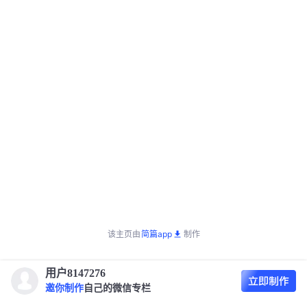
该主页由
简篇app
制作
用户8147276
邀你制作
自己的微信专栏