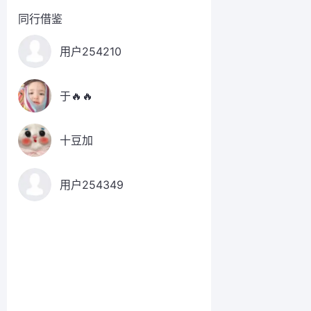
同行借鉴
用户254210
于🔥🔥
十豆加
用户254349