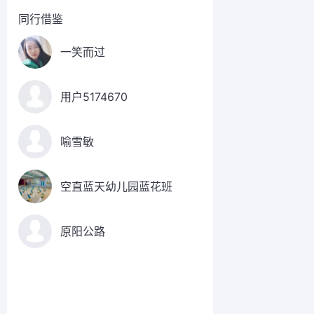
同行借鉴
一笑而过
用户5174670
喻雪敏
空直蓝天幼儿园蓝花班
原阳公路