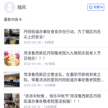
随风
收藏TA
最新内容
6
丹阳街道办事处食安办在行动，为了辖区内舌
尖上的安全！
2023-05-26
39阅读
菏泽鲁西新区丹阳敬老院九九艳阳天祝老人节
日快乐！！！
2022-10-04
167阅读
菏泽鲁西新区交警支队，在重阳节即将到来之
际，带着浓浓的爱到丹阳街道办事处敬老院慰
问老年人！！！
2022-09-29
439阅读
“浓浓中秋情 ，快乐中秋节”菏泽鲁西新区丹阳
街道办事处敬老院里送祝福！！！
2022-09-10
1089阅读