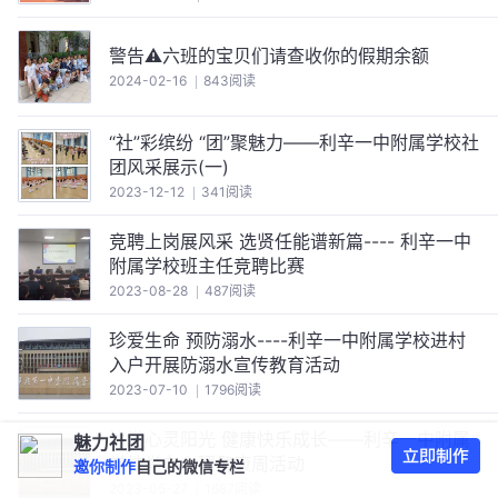
警告⚠六班的宝贝们请查收你的假期余额
2024-02-16
843阅读
“社”彩缤纷 “团”聚魅力——利辛一中附属学校社
团风采展示(一)
2023-12-12
341阅读
竞聘上岗展风采 选贤任能谱新篇---- 利辛一中
附属学校班主任竞聘比赛
2023-08-28
487阅读
珍爱生命 预防溺水----利辛一中附属学校进村
入户开展防溺水宣传教育活动
2023-07-10
1796阅读
沐浴心灵阳光 健康快乐成长——利辛一中附属
魅力社团
学校举办心理健康周活动
邀你制作
自己的微信专栏
2023-05-27
1687阅读