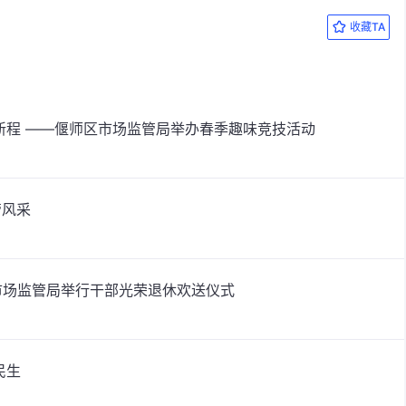
收藏TA
新程 ——偃师区市场监管局举办春季趣味竞技活动
管风采
区市场监管局举行干部光荣退休欢送仪式
民生