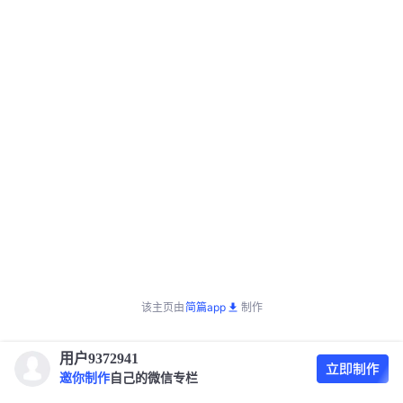
该主页由
简篇app
制作
用户9372941
邀你制作
自己的微信专栏