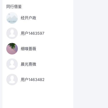
同行借鉴
经开户政
用户1463597
细嗅蔷薇
晨光熹微
用户1463482