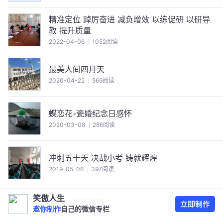
精准定位 踔厉奋进 减负增效 以练促研 以研导
教 提升质量
2022-04-06
1052阅读
最美人间四月天
2020-04-22
569阅读
蝶恋花-瓷婚纪念日感怀
2020-03-08
286阅读
冲刺五十天 决战小考 铸就辉煌
2019-05-06
397阅读
笑傲人生
我们一起去踏春
邀你制作
自己的微信专栏
2019-04-07
41阅读