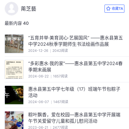
萳芝藝
收藏TA
最新内容
40
“五育并举·美育润心·艺展国风” ——惠水县第五
中学2024秋季学期师生书法绘画作品展
2024-12-26
2042阅读
“多彩惠水·我的家”——惠水县第五中学2024春
季期末画展
2024-06-22
1657阅读
惠水县第五中学七年级（17）班端午节包粽子
活动
2024-06-07
1467阅读
粽叶飘香，爱在校园—惠水县第五中学开展端
午节关爱留守儿童和孤儿慰问活动
2023-06-21
2477阅读