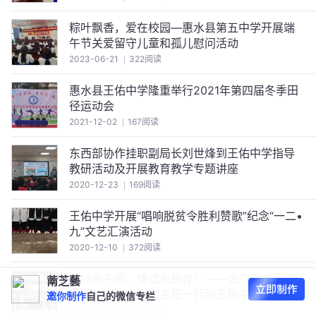
粽叶飘香，爱在校园—惠水县第五中学开展端
午节关爱留守儿童和孤儿慰问活动
2023-06-21
322阅读
惠水县王佑中学隆重举行2021年第四届冬季田
径运动会
2021-12-02
167阅读
东西部协作挂职副局长刘世烽到王佑中学指导
教研活动及开展教育教学专题讲座
2020-12-23
169阅读
王佑中学开展“唱响脱贫令胜利赞歌”纪念“一二•
九”文艺汇演活动
2020-12-10
372阅读
帮扶永不断，情谊永长存！——记广州市南沙
萳芝藝
区榄核二中麦用邦主任一行到王佑中学交流指
邀你制作
自己的微信专栏
导工作暨爱心捐赠仪式
2020-10-29
593阅读